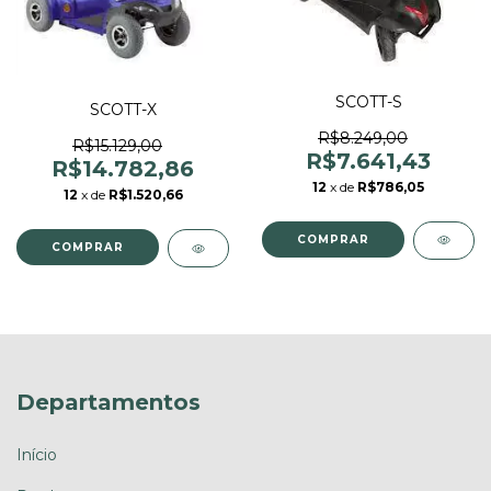
SCOTT-S
SCOTT-X
R$8.249,00
R$15.129,00
R$7.641,43
R$14.782,86
12
x de
R$786,05
12
x de
R$1.520,66
COMPRAR
COMPRAR
Departamentos
Início