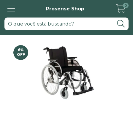
0
Prosense Shop
6
%
OFF