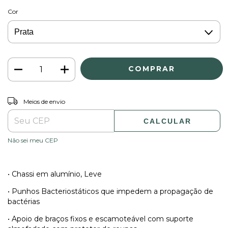
Cor
ALTERAR CEP
Entregas para o CEP:
Meios de envio
CALCULAR
Não sei meu CEP
• Chassi em alumínio, Leve
• Punhos Bacteriostáticos que impedem a propagação de
bactérias
• Apoio de braços fixos e escamoteável com suporte