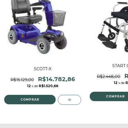
START 
SCOTT-X
R
R$2.448,00
R$14.782,86
R$15.129,00
12
x de
R
12
x de
R$1.520,66
COMPRAR
COMPRAR