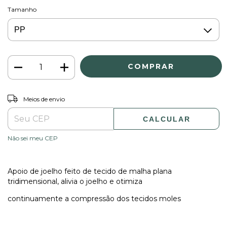
Tamanho
ALTERAR CEP
Entregas para o CEP:
Meios de envio
CALCULAR
Não sei meu CEP
Apoio de joelho feito de tecido de malha plana
tridimensional, alivia o joelho e otimiza
continuamente a compressão dos tecidos moles