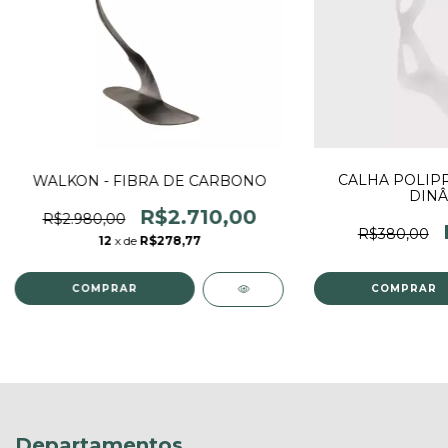
CALHA POLIP
WALKON - FIBRA DE CARBONO
DINÂ
R$2.710,00
R$2.980,00
R$380,00
12
x de
R$278,77
COMPRAR
COMPRAR
Departamentos