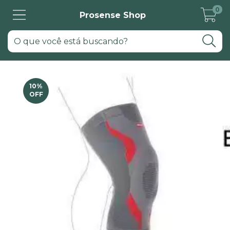
0
Prosense Shop
10
%
OFF