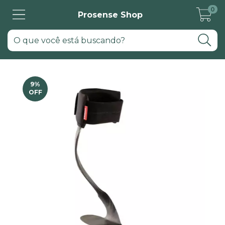
0
Prosense Shop
9
%
OFF