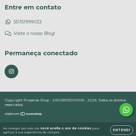
Entre em contato
551151999033
Visite o nosso Blog!
Permaneça conectado
Copyright Prosense Shop - 24905995000106 - 2026. Todos os direitos
reservados.
Ao navegar por este site
você aceita o uso de cookies
para
ENTENDI
agilizar a sua experiência de compra.