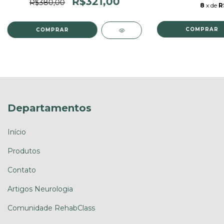
R$321,00
R$380,00
8
x de
R
COMPRAR
COMPRAR
Departamentos
Início
Produtos
Contato
Artigos Neurologia
Comunidade RehabClass