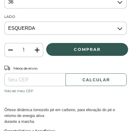
LADO
ALTERAR CEP
Entregas para o CEP:
Meios de envio
CALCULAR
Não sei meu CEP
Órtese dinâmica tornozelo pé em carbono, para elevação do pé e
retorno de energia ativa
durante a marcha.